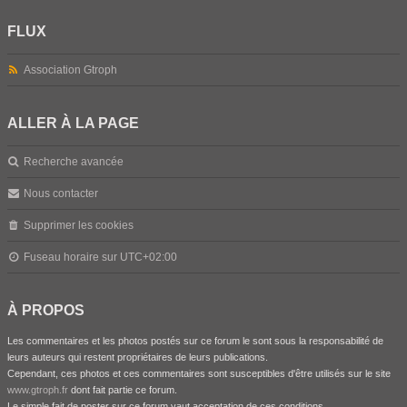
FLUX
Association Gtroph
ALLER À LA PAGE
Recherche avancée
Nous contacter
Supprimer les cookies
Fuseau horaire sur
UTC+02:00
À PROPOS
Les commentaires et les photos postés sur ce forum le sont sous la responsabilité de
leurs auteurs qui restent propriétaires de leurs publications.
Cependant, ces photos et ces commentaires sont susceptibles d'être utilisés sur le site
www.gtroph.fr
dont fait partie ce forum.
Le simple fait de poster sur ce forum vaut acceptation de ces conditions.