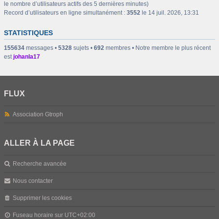
le nombre d’utilisateurs actifs des 5 dernières minutes)
Record d’utilisateurs en ligne simultanément :
3552
le 14 juil. 2026, 13:31
STATISTIQUES
155634
messages •
5328
sujets •
692
membres • Notre membre le plus récent
est
johanla17
FLUX
Association Gtroph
ALLER À LA PAGE
Recherche avancée
Nous contacter
Supprimer les cookies
Fuseau horaire sur
UTC+02:00