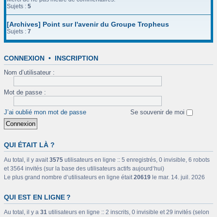
Sujets :
5
[Archives] Point sur l'avenir du Groupe Tropheus
Sujets :
7
CONNEXION
•
INSCRIPTION
Nom d’utilisateur :
Mot de passe :
J’ai oublié mon mot de passe
Se souvenir de moi
QUI ÉTAIT LÀ ?
Au total, il y avait
3575
utilisateurs en ligne :: 5 enregistrés, 0 invisible, 6 robots
et 3564 invités (sur la base des utilisateurs actifs aujourd‘hui)
Le plus grand nombre d‘utilisateurs en ligne était
20619
le mar. 14. juil. 2026
QUI EST EN LIGNE ?
Au total, il y a
31
utilisateurs en ligne :: 2 inscrits, 0 invisible et 29 invités (selon