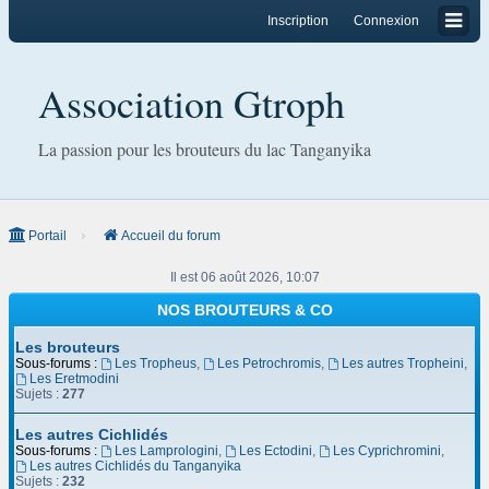
Inscription
Connexion
Association Gtroph
La passion pour les brouteurs du lac Tanganyika
Portail
Accueil du forum
Il est 06 août 2026, 10:07
NOS BROUTEURS & CO
Les brouteurs
Sous-forums :
Les Tropheus
,
Les Petrochromis
,
Les autres Tropheini
,
Les Eretmodini
Sujets :
277
Les autres Cichlidés
Sous-forums :
Les Lamprologini
,
Les Ectodini
,
Les Cyprichromini
,
Les autres Cichlidés du Tanganyika
Sujets :
232