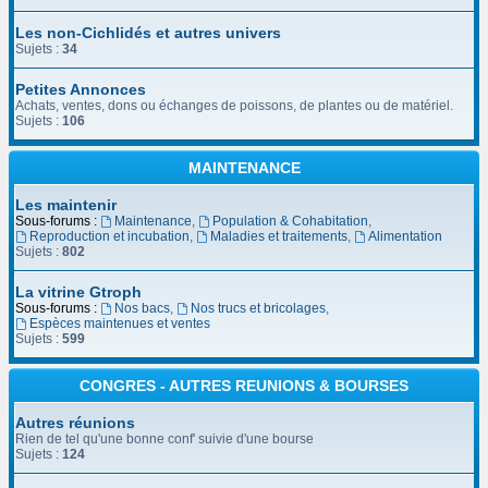
Les non-Cichlidés et autres univers
Sujets :
34
Petites Annonces
Achats, ventes, dons ou échanges de poissons, de plantes ou de matériel.
Sujets :
106
MAINTENANCE
Les maintenir
Sous-forums :
Maintenance
,
Population & Cohabitation
,
Reproduction et incubation
,
Maladies et traitements
,
Alimentation
Sujets :
802
La vitrine Gtroph
Sous-forums :
Nos bacs
,
Nos trucs et bricolages
,
Espèces maintenues et ventes
Sujets :
599
CONGRES - AUTRES REUNIONS & BOURSES
Autres réunions
Rien de tel qu'une bonne conf' suivie d'une bourse
Sujets :
124