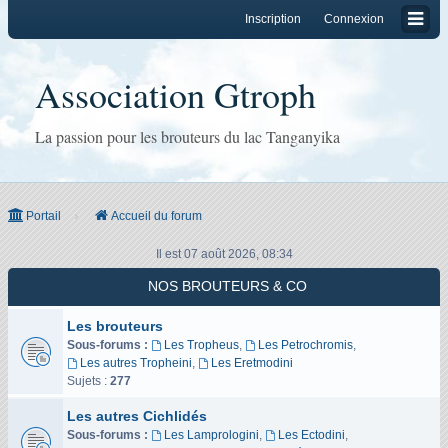
Inscription
Connexion
Association Gtroph
La passion pour les brouteurs du lac Tanganyika
Portail
Accueil du forum
Il est 07 août 2026, 08:34
NOS BROUTEURS & CO
Les brouteurs
Sous-forums :
Les Tropheus
,
Les Petrochromis
,
Les autres Tropheini
,
Les Eretmodini
Sujets :
277
Les autres Cichlidés
Sous-forums :
Les Lamprologini
,
Les Ectodini
,