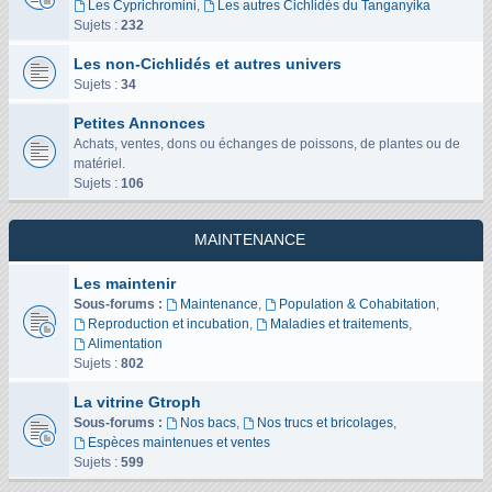
Les Cyprichromini
,
Les autres Cichlidés du Tanganyika
Sujets :
232
Les non-Cichlidés et autres univers
Sujets :
34
Petites Annonces
Achats, ventes, dons ou échanges de poissons, de plantes ou de
matériel.
Sujets :
106
MAINTENANCE
Les maintenir
Sous-forums :
Maintenance
,
Population & Cohabitation
,
Reproduction et incubation
,
Maladies et traitements
,
Alimentation
Sujets :
802
La vitrine Gtroph
Sous-forums :
Nos bacs
,
Nos trucs et bricolages
,
Espèces maintenues et ventes
Sujets :
599