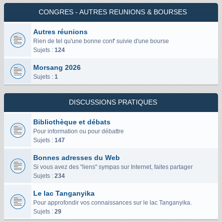
CONGRES - AUTRES REUNIONS & BOURSES
Autres réunions
Rien de tel qu'une bonne conf' suivie d'une bourse
Sujets :
124
Morsang 2026
Sujets :
1
DISCUSSIONS PRATIQUES
Bibliothèque et débats
Pour information ou pour débattre
Sujets :
147
Bonnes adresses du Web
Si vous avez des "liens" sympas sur Internet, faites partager
Sujets :
234
Le lac Tanganyika
Pour approfondir vos connaissances sur le lac Tanganyika.
Sujets :
29