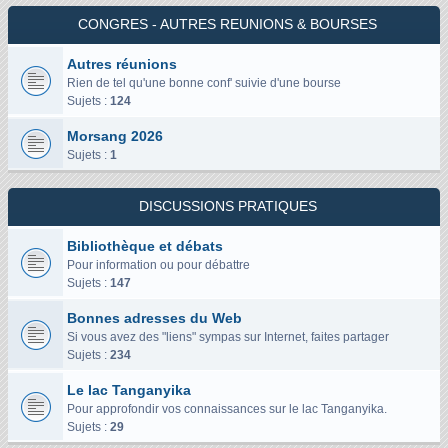
CONGRES - AUTRES REUNIONS & BOURSES
Autres réunions
Rien de tel qu'une bonne conf' suivie d'une bourse
Sujets :
124
Morsang 2026
Sujets :
1
DISCUSSIONS PRATIQUES
Bibliothèque et débats
Pour information ou pour débattre
Sujets :
147
Bonnes adresses du Web
Si vous avez des "liens" sympas sur Internet, faites partager
Sujets :
234
Le lac Tanganyika
Pour approfondir vos connaissances sur le lac Tanganyika.
Sujets :
29