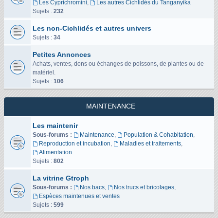
Les Cyprichromini
,
Les autres Cichlidés du Tanganyika
Sujets :
232
Les non-Cichlidés et autres univers
Sujets :
34
Petites Annonces
Achats, ventes, dons ou échanges de poissons, de plantes ou de
matériel.
Sujets :
106
MAINTENANCE
Les maintenir
Sous-forums :
Maintenance
,
Population & Cohabitation
,
Reproduction et incubation
,
Maladies et traitements
,
Alimentation
Sujets :
802
La vitrine Gtroph
Sous-forums :
Nos bacs
,
Nos trucs et bricolages
,
Espèces maintenues et ventes
Sujets :
599