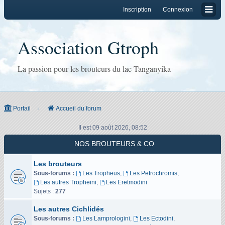
Inscription
Connexion
Association Gtroph
La passion pour les brouteurs du lac Tanganyika
Portail
Accueil du forum
Il est 09 août 2026, 08:52
NOS BROUTEURS & CO
Les brouteurs
Sous-forums :
Les Tropheus
,
Les Petrochromis
,
Les autres Tropheini
,
Les Eretmodini
Sujets :
277
Les autres Cichlidés
Sous-forums :
Les Lamprologini
,
Les Ectodini
,