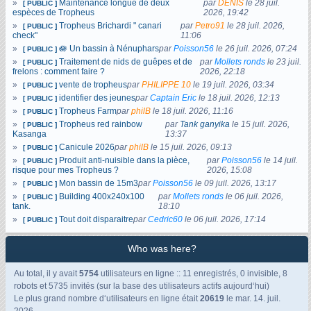
»
Maintenance longue de deux
par
DENIS
le
28 juil.
[ PUBLIC ]
espèces de Tropheus
2026, 19:42
»
Tropheus Brichardi " canari
par
Petro91
le
28 juil. 2026,
[ PUBLIC ]
check"
11:06
»
🪷 Un bassin à Nénuphars
par
Poisson56
le
26 juil. 2026, 07:24
[ PUBLIC ]
»
Traitement de nids de guêpes et de
par
Mollets ronds
le
23 juil.
[ PUBLIC ]
frelons : comment faire ?
2026, 22:18
»
vente de tropheus
par
PHILIPPE 10
le
19 juil. 2026, 03:34
[ PUBLIC ]
»
identifier des jeunes
par
Captain Eric
le
18 juil. 2026, 12:13
[ PUBLIC ]
»
Tropheus Farm
par
philB
le
18 juil. 2026, 11:16
[ PUBLIC ]
»
Tropheus red rainbow
par
Tank ganyika
le
15 juil. 2026,
[ PUBLIC ]
Kasanga
13:37
»
Canicule 2026
par
philB
le
15 juil. 2026, 09:13
[ PUBLIC ]
»
Produit anti-nuisible dans la pièce,
par
Poisson56
le
14 juil.
[ PUBLIC ]
risque pour mes Tropheus ?
2026, 15:08
»
Mon bassin de 15m3
par
Poisson56
le
09 juil. 2026, 13:17
[ PUBLIC ]
»
Building 400x240x100
par
Mollets ronds
le
06 juil. 2026,
[ PUBLIC ]
tank.
18:10
»
Tout doit disparaitre
par
Cedric60
le
06 juil. 2026, 17:14
[ PUBLIC ]
Who was here?
Au total, il y avait
5754
utilisateurs en ligne :: 11 enregistrés, 0 invisible, 8
robots et 5735 invités (sur la base des utilisateurs actifs aujourd‘hui)
Le plus grand nombre d‘utilisateurs en ligne était
20619
le mar. 14. juil.
2026