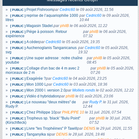
»
Projet Fishroom
par
Cedric60
le
09 août 2026, 11:56
[ PUBLIC ]
»
reprise de l’aquariophilie 1000
par
Cedric60
le
09 août 2026,
[ PUBLIC ]
litres
10:44
»
Magasin Stadel.
par
philB
le
06 août 2026, 11:22
[ PUBLIC ]
»
Piège à poisson. Retour
par
philB
le
06 août 2026,
[ PUBLIC ]
expérience
07:32
»
A céder
par
Cedric60
le
05 août 2026, 19:35
[ PUBLIC ]
»
Auchenoglanis Tanganicanus
par
Cedric60
le
05 août 2026,
[ PUBLIC ]
svg
19:32
»
Une super adresse : notre chaîne
par
philB
le
05 août 2026,
[ PUBLIC ]
youtube
08:45
»
Collage d'un bac de 4 m avec 2
par
philB
le
05 août 2026,
[ PUBLIC ]
morceaux de 2 m
07:26
»
Exagérée ?
par
Cedric60
le
04 août 2026, 23:25
[ PUBLIC ]
»
Mon 1000 L
par
Cedric60
le
03 août 2026, 18:36
[ PUBLIC ]
»
Mon 2000 l. version 2.0
par
Mollets ronds
le
02 août 2026, 12:22
[ PUBLIC ]
»
Vidéo d hybridation
par
philB
le
01 août 2026, 23:06
[ PUBLIC ]
»
Le nouveau "deux mètres" de
par
Rudy P.
le
31 juil. 2026,
[ PUBLIC ]
Rudy P.
12:44
»
Chez Philippe 10
par
PHILIPPE 10
le
31 juil. 2026, 07:54
[ PUBLIC ]
»
Tropheus sp. 'black' "Bulu Point"
par
philB
le
30 juil. 2026,
[ PUBLIC ]
(Kirschfleck)
07:52
»
Livre "les Trophéines" P Tawill
par
DENIS
le
29 juil. 2026, 11:55
[ PUBLIC ]
»
Tanganyika si
par
DENIS
le
28 juil. 2026, 19:46
[ PUBLIC ]