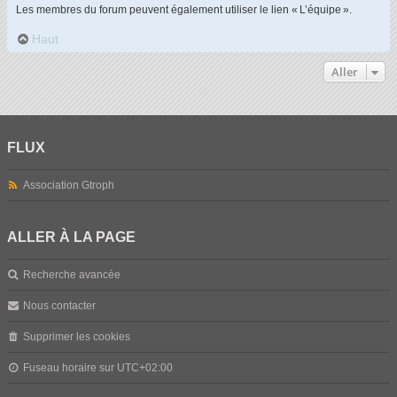
Les membres du forum peuvent également utiliser le lien « L’équipe ».
Haut
Aller
FLUX
Association Gtroph
ALLER À LA PAGE
Recherche avancée
Nous contacter
Supprimer les cookies
Fuseau horaire sur
UTC+02:00