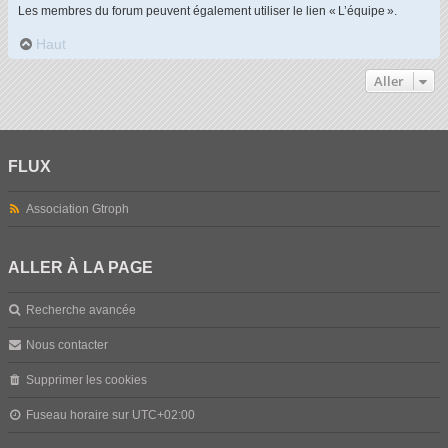
Les membres du forum peuvent également utiliser le lien « L’équipe ».
Haut
Aller
FLUX
Association Gtroph
ALLER À LA PAGE
Recherche avancée
Nous contacter
Supprimer les cookies
Fuseau horaire sur
UTC+02:00